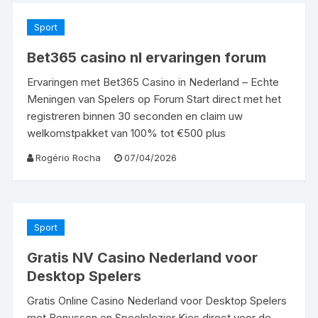
Sport
Bet365 casino nl ervaringen forum
Ervaringen met Bet365 Casino in Nederland – Echte
Meningen van Spelers op Forum Start direct met het
registreren binnen 30 seconden en claim uw
welkomstpakket van 100% tot €500 plus
Rogério Rocha
07/04/2026
Sport
Gratis NV Casino Nederland voor
Desktop Spelers
Gratis Online Casino Nederland voor Desktop Spelers
met Bonussen en Speelplezier Kies direct voor de