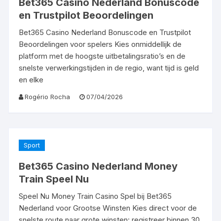
Bet365 Casino Nederland Bonuscode
en Trustpilot Beoordelingen
Bet365 Casino Nederland Bonuscode en Trustpilot
Beoordelingen voor spelers Kies onmiddellijk de
platform met de hoogste uitbetalingsratio’s en de
snelste verwerkingstijden in de regio, want tijd is geld
en elke
Rogério Rocha
07/04/2026
Sport
Bet365 Casino Nederland Money
Train Speel Nu
Speel Nu Money Train Casino Spel bij Bet365
Nederland voor Grootse Winsten Kies direct voor de
snelste route naar grote winsten: registreer binnen 30