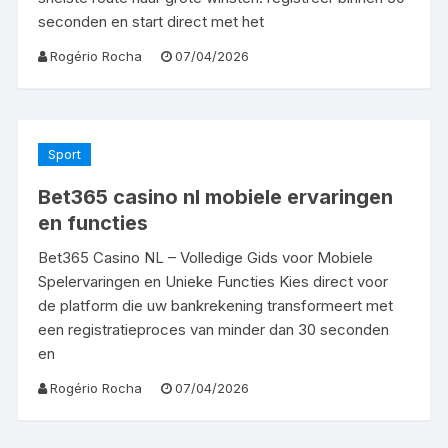
seconden en start direct met het
Rogério Rocha
07/04/2026
Sport
Bet365 casino nl mobiele ervaringen
en functies
Bet365 Casino NL – Volledige Gids voor Mobiele
Spelervaringen en Unieke Functies Kies direct voor
de platform die uw bankrekening transformeert met
een registratieproces van minder dan 30 seconden
en
Rogério Rocha
07/04/2026