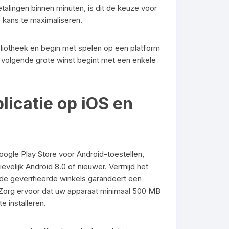
talingen binnen minuten, is dit de keuze voor
e kans te maximaliseren.
bliotheek en begin met spelen op een platform
 uw volgende grote winst begint met een enkele
plicatie op iOS en
oogle Play Store voor Android-toestellen,
evelijk Android 8.0 of nieuwer. Vermijd het
a de geverifieerde winkels garandeert een
. Zorg ervoor dat uw apparaat minimaal 500 MB
e installeren.