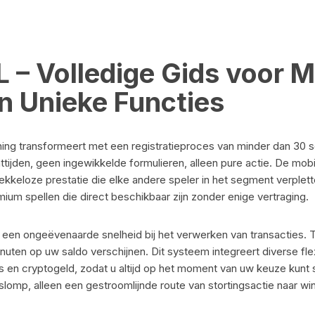
 – Volledige Gids voor M
n Unieke Functies
ning transformeert met een registratieproces van minder dan 30 
jden, geen ingewikkelde formulieren, alleen pure actie. De mobie
ekkeloze prestatie die elke andere speler in het segment verplett
um spellen die direct beschikbaar zijn zonder enige vertraging.
r een ongeëvenaarde snelheid bij het verwerken van transacties.
minuten op uw saldo verschijnen. Dit systeem integreert diverse fl
s en cryptogeld, zodat u altijd op het moment van uw keuze kunt 
omp, alleen een gestroomlijnde route van stortingsactie naar wins