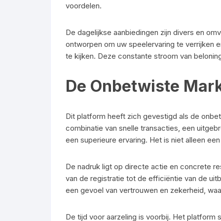
voordelen.
De dagelijkse aanbiedingen zijn divers en omv
ontworpen om uw speelervaring te verrijken en 
te kijken. Deze constante stroom van beloni
De Onbetwiste Markt
Dit platform heeft zich gevestigd als de onbe
combinatie van snelle transacties, een uitgeb
een superieure ervaring. Het is niet alleen 
De nadruk ligt op directe actie en concrete re
van de registratie tot de efficiëntie van de u
een gevoel van vertrouwen en zekerheid, waarb
De tijd voor aarzeling is voorbij. Het platfor