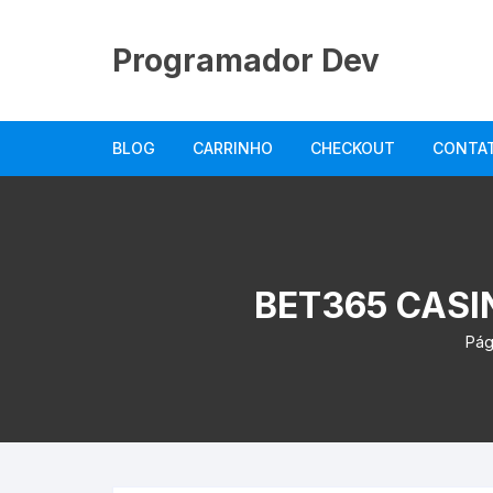
Pular
para
Programador Dev
o
conteúdo
BLOG
CARRINHO
CHECKOUT
CONTA
BET365 CASI
Pági