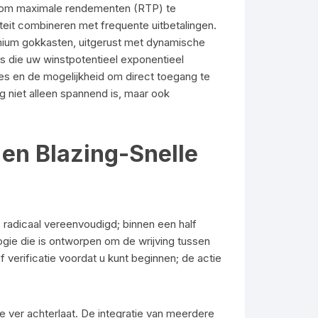
ld om maximale rendementen (RTP) te
iteit combineren met frequente uitbetalingen.
emium gokkasten, uitgerust met dynamische
s die uw winstpotentieel exponentieel
es en de mogelijkheid om direct toegang te
g niet alleen spannend is, maar ook
en Blazing-Snelle
s radicaal vereenvoudigd; binnen een half
ogie die is ontworpen om de wrijving tussen
 verificatie voordat u kunt beginnen; de actie
ie ver achterlaat. De integratie van meerdere