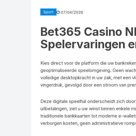
Sport
07/04/2026
Bet365 Casino NL
Spelervaringen e
Kies direct voor de platform die uw bankreke
geoptimaliseerde speelomgeving. Geen wachtti
volledige desktopkracht in uw zak, met een vl
vingerdruk, gevolgd door een stroom van premi
Deze digitale speelhal onderscheidt zich doo
uitbetalingen, ziet u uw winst binnen enkele 
traditionele bankkaarten tot moderne e-wallet
verborgen kosten, geen administratieve rompsl