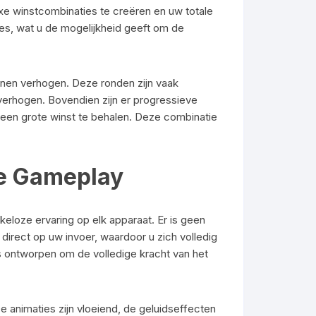
e winstcombinaties te creëren en uw totale
des, wat u de mogelijkheid geeft om de
nnen verhogen. Deze ronden zijn vaak
 verhogen. Bovendien zijn er progressieve
een grote winst te behalen. Deze combinatie
ze Gameplay
keloze ervaring op elk apparaat. Er is geen
direct op uw invoer, waardoor u zich volledig
is ontworpen om de volledige kracht van het
e animaties zijn vloeiend, de geluidseffecten