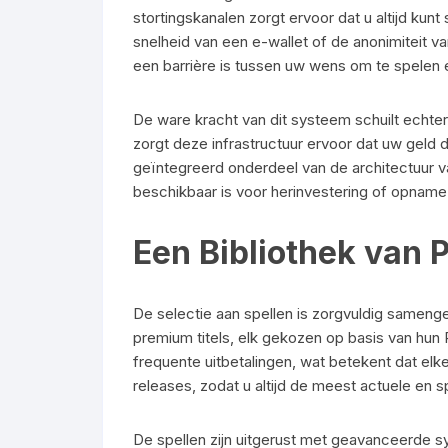
stortingskanalen zorgt ervoor dat u altijd kun
snelheid van een e-wallet of de anonimiteit va
een barrière is tussen uw wens om te spelen e
De ware kracht van dit systeem schuilt echter
zorgt deze infrastructuur ervoor dat uw geld d
geïntegreerd onderdeel van de architectuur va
beschikbaar is voor herinvestering of opname
Een Bibliothek van
De selectie aan spellen is zorgvuldig samen
premium titels, elk gekozen op basis van hun 
frequente uitbetalingen, wat betekent dat elk
releases, zodat u altijd de meest actuele en s
De spellen zijn uitgerust met geavanceerde sy