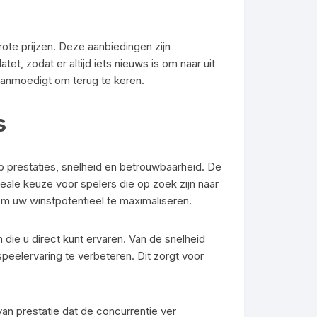
ote prijzen. Deze aanbiedingen zijn
t, zodat er altijd iets nieuws is om naar uit
aanmoedigt om terug te keren.
s
op prestaties, snelheid en betrouwbaarheid. De
eale keuze voor spelers die op zoek zijn naar
om uw winstpotentieel te maximaliseren.
n die u direct kunt ervaren. Van de snelheid
speelervaring te verbeteren. Dit zorgt voor
van prestatie dat de concurrentie ver