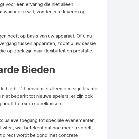
t voor een ervaring die niet alleen
n wanneer u wilt, zonder in te leveren op
en heeft op basis van uw apparaat. Of u nu
 overgang tussen apparaten, zodat u uw sessie
op zoek zijn naar flexibiliteit en prestatie.
arde Bieden
biedt. Dit omvat niet alleen een significante
 niet beperkt tot nieuwe spelers; er zijn ook
 heeft tot extra speelkansen.
xclusieve toegang tot speciale evenementen,
viteit, wat betekent dat hoe meer u speelt,
et direct wordt beloond met concrete