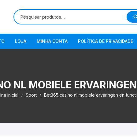
TO
LOJA
MINHA CONTA
POLÍTICA DE PRIVACIDADE
NO NL MOBIELE ERVARINGEN
na inicial
Sport
Bet365 casino nl mobiele ervaringen en funct