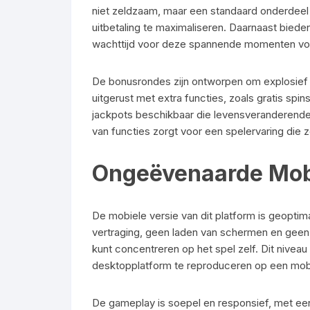
niet zeldzaam, maar een standaard onderdee
uitbetaling te maximaliseren. Daarnaast bied
wachttijd voor deze spannende momenten voll
De bonusrondes zijn ontworpen om explosief t
uitgerust met extra functies, zoals gratis sp
jackpots beschikbaar die levensveranderende
van functies zorgt voor een spelervaring die 
Ongeëvenaarde Mobi
De mobiele versie van dit platform is geoptim
vertraging, geen laden van schermen en geen o
kunt concentreren op het spel zelf. Dit nivea
desktopplatform te reproduceren op een mob
De gameplay is soepel en responsief, met een 