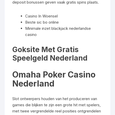
deposit bonussen geven vaak gratis spins plaats.
Casino In Woensel
Beste sic bo online
Minimale inzet blackjack nederlandse
casino
Goksite Met Gratis
Speelgeld Nederland
Omaha Poker Casino
Nederland
Slot ontwerpers houden van het produceren van
games die blijken te zijn een grote hit met spelers,
met twee vergrendelde reel posities ontgrendelen