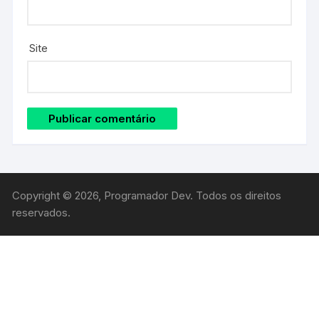
Site
Copyright © 2026, Programador Dev. Todos os direitos
reservados.