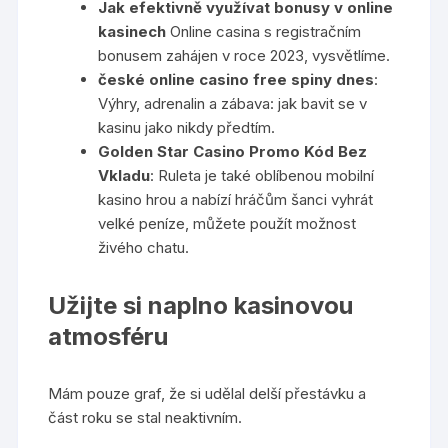
Jak efektivně využívat bonusy v online
kasinech
Online casina s registračním
bonusem zahájen v roce 2023, vysvětlíme.
české online casino free spiny dnes
:
Výhry, adrenalin a zábava: jak bavit se v
kasinu jako nikdy předtím.
Golden Star Casino Promo Kód Bez
Vkladu
: Ruleta je také oblíbenou mobilní
kasino hrou a nabízí hráčům šanci vyhrát
velké peníze, můžete použít možnost
živého chatu.
Užijte si naplno kasinovou
atmosféru
Mám pouze graf, že si udělal delší přestávku a
část roku se stal neaktivním.