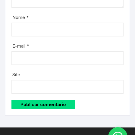
Nome
*
E-mail
*
Site