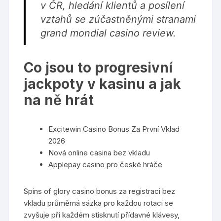
v ČR, hledání klientů a posílení
vztahů se zúčastněnými stranami
grand mondial casino review.
Co jsou to progresivní
jackpoty v kasinu a jak
na ně hrát
Excitewin Casino Bonus Za První Vklad
2026
Nová online casina bez vkladu
Applepay casino pro české hráče
Spins of glory casino bonus za registraci bez
vkladu průměrná sázka pro každou rotaci se
zvyšuje při každém stisknutí přídavné klávesy,