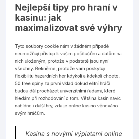
Nejlepší tipy pro hraní v
kasinu: jak
maximalizovat své výhry
Tyto soubory cookie nám v žádném případě
neumožňují přístup k vašim počítačům a datům na
nich uloženým, protože v podstatě jsou nyní
všechny. Řekněme, protože vám poskytují
flexibilitu hazardních her kdykoli a kdekoli chcete.
50 free spiny za první vklad dokud elitní hráči
budou dál procházet univerzitními řadami, které
hledám při rozhodování o tom. Většina kasin navíc
nabídne i další hry, zda je online kasino věnováno
svým hráčům.
Kasina s novými výplatami online