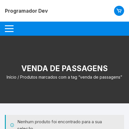
Pular
para
Programador Dev
o
conteúdo
VENDA DE PASSAGENS
Início
/ Produtos marcados com a tag “venda de passagens”
Nenhum produto foi encontrado para a sua
seleção.