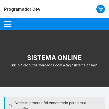
Pular
para
Programador Dev
o
conteúdo
SISTEMA ONLINE
Início
/ Produtos marcados com a tag “sistema online”
Nenhum produto foi encontrado para a sua
seleção.