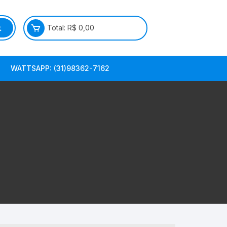
Total:
R$
0,00
WATTSAPP: (31)98362-7162