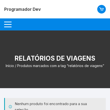
Pular
para
Programador Dev
o
conteúdo
RELATÓRIOS DE VIAGENS
Início
/ Produtos marcados com a tag “relatórios de viagens”
Nenhum produto foi encontrado para a sua
seleção.