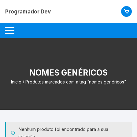
Pular
para
Programador Dev
o
conteúdo
NOMES GENÉRICOS
Início
/ Produtos marcados com a tag “nomes genéricos”
Nenhum produto foi encontrado para a sua
seleção.