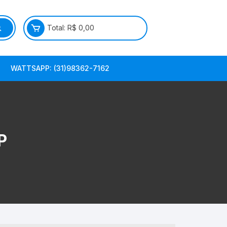
Total:
R$
0,00
WATTSAPP: (31)98362-7162
P