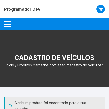
Pular
para
Programador Dev
o
conteúdo
CADASTRO DE VEÍCULOS
Início
/ Produtos marcados com a tag “cadastro de veículos”
Nenhum produto foi encontrado para a sua
seleção.